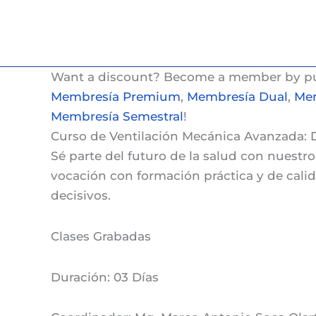
Ir
al
contenido
Want a discount? Become a member by p
Membresía Premium
,
Membresía Dual
,
Mem
Membresía Semestral
!
Curso de Ventilación Mecánica Avanzada:
Sé parte del futuro de la salud con nuestr
vocación con formación práctica y de cali
decisivos.
Clases
Grabadas
Duración:
03 Días