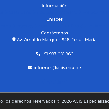
Información
os
Calendario
Noticias
ACIS Pro
Política de 
Enlaces
ficado
Intranet
Aula Virtual
Libro de Reclamos
Contáctanos
Av. Arnaldo Márquez 948, Jesús María
+51 997 001 966
informes@acis.edu.pe
o los derechos reservados © 2026 ACIS Especializa