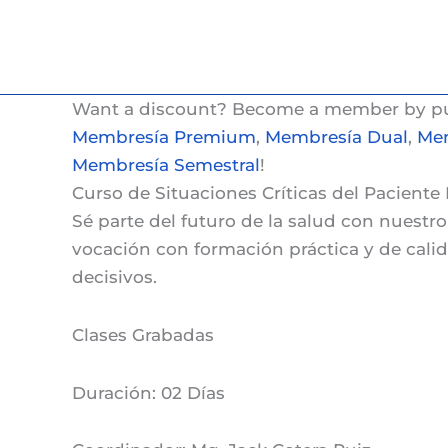
Ir
al
contenido
Want a discount? Become a member by p
Membresía Premium
,
Membresía Dual
,
Mem
Membresía Semestral
!
Curso de Situaciones Críticas del Paciente
Sé parte del futuro de la salud con nuestr
vocación con formación práctica y de cali
decisivos.
Clases
Grabadas
Duración:
02 Días