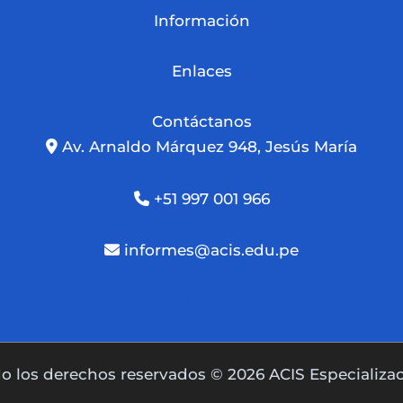
Información
os
Calendario
Noticias
ACIS Pro
Política de 
Enlaces
ficado
Intranet
Aula Virtual
Libro de Reclamos
Contáctanos
Av. Arnaldo Márquez 948, Jesús María
+51 997 001 966
informes@acis.edu.pe
o los derechos reservados © 2026 ACIS Especializa