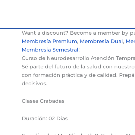
Ir
al
contenido
Want a discount? Become a member by p
Membresía Premium
,
Membresía Dual
,
Mem
Membresía Semestral
!
Curso de Neurodesarrollo Atención Tempran
Sé parte del futuro de la salud con nuestr
con formación práctica y de calidad. Prep
decisivos.
Clases
Grabadas
Duración:
02 Días