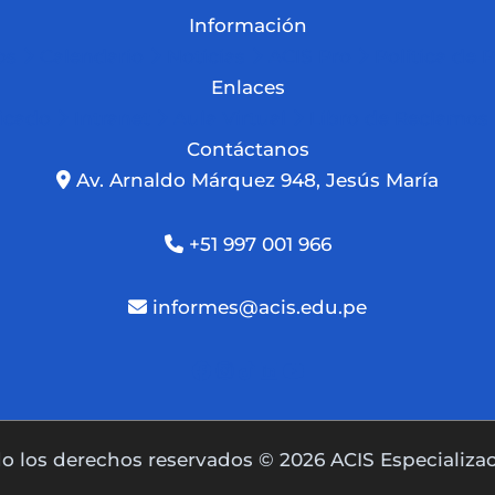
Información
os
Calendario
Noticias
ACIS Pro
Política de 
Enlaces
ficado
Intranet
Aula Virtual
Libro de Reclamos
Contáctanos
Av. Arnaldo Márquez 948, Jesús María
+51 997 001 966
informes@acis.edu.pe
o los derechos reservados © 2026 ACIS Especializa