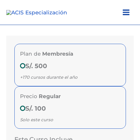
Ir
al
contenido
Plan de
Membresía
S/. 500
+170 cursos durante el año
Precio
Regular
S/. 100
Solo este curso
Este Curso Incluye