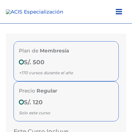
Ir
al
contenido
Plan de
Membresía
S/. 500
+170 cursos durante el año
Precio
Regular
S/. 120
Solo este curso
Este Curso Incluye