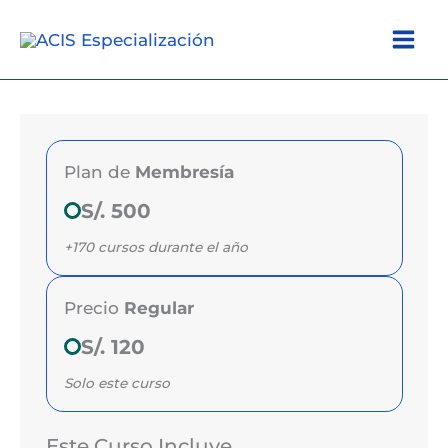
Ir
al
contenido
Plan de
Membresía
S/. 500
+170 cursos durante el año
Precio
Regular
S/. 120
Solo este curso
Este Curso Incluye