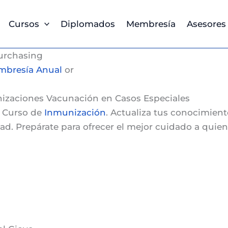
Cursos
Diplomados
Membresía
Asesores
urchasing
bresía Anual
or
nizaciones Vacunación en Casos Especiales
o
Curso de
Inmunización
. Actualiza tus conocimient
dad. Prepárate para ofrecer el mejor cuidado a qui