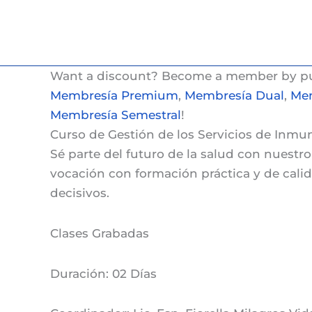
Ir
al
contenido
Want a discount? Become a member by p
Membresía Premium
,
Membresía Dual
,
Mem
Membresía Semestral
!
Curso de Gestión de los Servicios de Inmu
Sé parte del futuro de la salud con nuestr
vocación con formación práctica y de cali
decisivos.
Clases
Grabadas
Duración:
02 Días