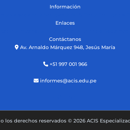
Información
os
Calendario
Noticias
ACIS Pro
Política de 
Enlaces
ficado
Intranet
Aula Virtual
Libro de Reclamos
Contáctanos
Av. Arnaldo Márquez 948, Jesús María
+51 997 001 966
informes@acis.edu.pe
o los derechos reservados © 2026 ACIS Especializa