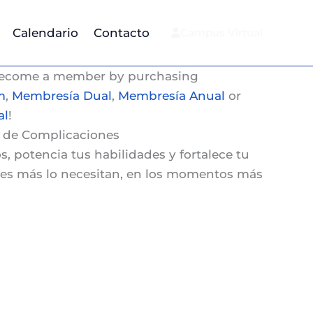
Calendario
Contacto
Campus Virtual
Become a member by purchasing
m
,
Membresía Dual
,
Membresía Anual
or
al
!
n de Complicaciones
s, potencia tus habilidades y fortalece tu
enes más lo necesitan, en los momentos más