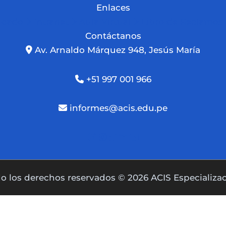
Enlaces
ficado
Intranet
Aula Virtual
Libro de Reclamos
Contáctanos
Av. Arnaldo Márquez 948, Jesús María
+51 997 001 966
informes@acis.edu.pe
o los derechos reservados © 2026 ACIS Especializa