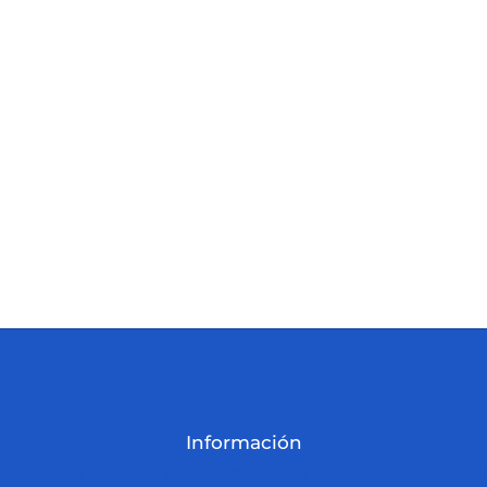
Información
os
Calendario
Noticias
ACIS Pro
Política de 