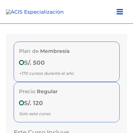
Ir
al
contenido
Plan de
Membresía
S/. 500
+170 cursos durante el año
Precio
Regular
S/. 120
Solo este curso
Este Curso Incluye