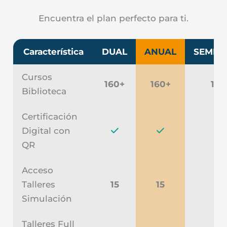
Encuentra el plan perfecto para ti.
Característica
DUAL
ANUAL
SEMES
Cursos
160+
160+
160
Biblioteca
Certificación
Digital con
QR
Acceso
Talleres
15
15
5
Simulación
Talleres Full