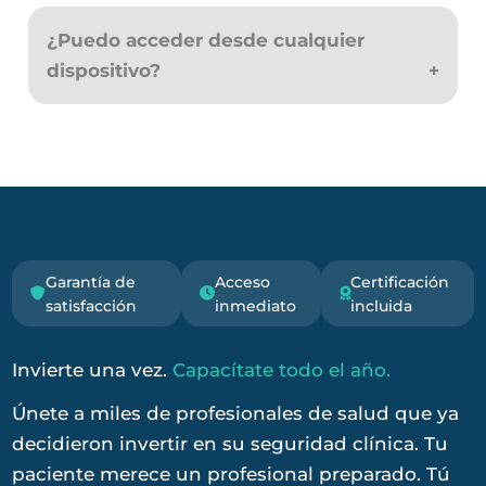
Mucho más económico. Un solo curso especializado
puede costar entre S/150 y S/300. Con la membresía
¿Puedo acceder desde cualquier
premium accedes a más de 180 cursos por una única
dispositivo?
inversión anual, lo que representa un ahorro de más
del 90% comparado con comprar cada curso por
Sí. La plataforma es 100% responsive y puedes acceder
separado.
desde computadora, tablet o celular. Tu progreso se
guarda automáticamente y puedes continuar donde
lo dejaste en cualquier momento.
Garantía de
Acceso
Certificación
satisfacción
inmediato
incluida
Invierte una vez.
Capacítate todo el año.
Únete a miles de profesionales de salud que ya
decidieron invertir en su seguridad clínica. Tu
paciente merece un profesional preparado. Tú